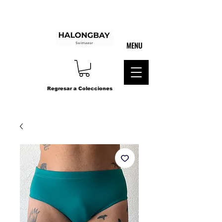
MENU
Shipping around the
world
ENVIOS A TODO MEXICO
PAGO 100% SEGURO
Regresar a Colecciones