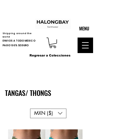
MENU
Shipping around the
world
ENVIOS A TODO MEXICO
PAGO 100% SEGURO
Regresar a Colecciones
TANGAS/ THONGS
MXN ($)