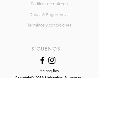
Politicas de entrega
Dudas & Sugerencias
Terminos y condiciones
SÍGUENOS
Halong Bay
Copyright© 2018 Halongbay Swimwear