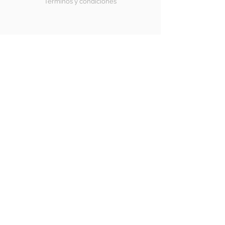
Terminos y condiciones
SÍGUENOS
Halong Bay
Copyright© 2018 Halongbay Swimwear