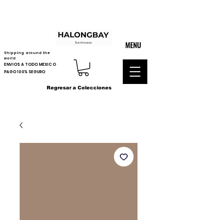
MENU
Shipping around the
world
ENVIOS A TODO MEXICO
PAGO 100% SEGURO
Regresar a Colecciones